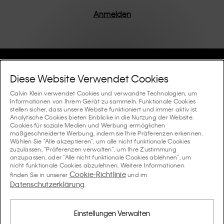
einem Fokus auf die Beseitigung unnötiger Details
entworfen, was zu einzigartigen und langlebigen
Anmelden
Stücken führt, die modernen Komfort verkörpern.
Hilfe Und Support
Diese Website Verwendet Cookies
FAQ
Calvin Klein verwendet Cookies und verwandte Technologien, um
Kollektionen
Informationen von Ihrem Gerät zu sammeln. Funktionale Cookies
stellen sicher, dass unsere Website funktioniert und immer aktiv ist.
Bestellstatus
Analytische Cookies bieten Einblicke in die Nutzung der Website.
#MYCALVINS
Tipps Und Guides
Cookies für soziale Medien und Werbung ermöglichen
Bestellungen und Versand
maßgeschneiderte Werbung, indem sie Ihre Präferenzen erkennen.
Calvin Klein Collection
Wählen Sie "Alle akzeptieren", um alle nicht funktionale Cookies
Der Underwear-Guide für Damen
zuzulassen, "Präferenzen verwalten", um Ihre Zustimmung
Rücksendungen und Rückstattungen
Über Uns
anzupassen, oder "Alle nicht funktionale Cookies ablehnen", um
Calvin Klein Underwear
nicht funktionale Cookies abzulehnen. Weitere Informationen
Der Underwear-Guide für Herren
Cookie-Richtlinie
finden Sie in unserer
und im
Zahlung
Über Calvin Klein
Datenschutzerklärung
Calvin Klein Sport
.
Sprache / Land
Der BH-Guide
Grössen-guide
Informationen zum Unternehmen
Land
Calvin Klein Kids
Land
Einstellungen Verwalten
Passform-Guide für Denims Damen
Finden Sie einen Store in Ihrer Nähe
Produktfälschungen