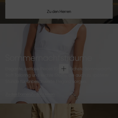
Zu den Herren
Sommernachtsträume
Elegante, zeitlose Pieces für die nächste Sommerparty.
Soft Tailoring und leichte Stoffe, die auch zu späterer
Stunde für unbeschwerte Eleganz sorgen.
Zu den Damen
Zu den Herren