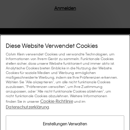
einem Fokus auf die Beseitigung unnötiger Details
entworfen, was zu einzigartigen und langlebigen
Anmelden
Stücken führt, die modernen Komfort verkörpern.
Hilfe Und Support
Diese Website Verwendet Cookies
FAQ
Calvin Klein verwendet Cookies und verwandte Technologien, um
Kollektionen
Informationen von Ihrem Gerät zu sammeln. Funktionale Cookies
stellen sicher, dass unsere Website funktioniert und immer aktiv ist.
Bestellstatus
Analytische Cookies bieten Einblicke in die Nutzung der Website.
#MYCALVINS
Tipps Und Guides
Cookies für soziale Medien und Werbung ermöglichen
Bestellungen und Versand
maßgeschneiderte Werbung, indem sie Ihre Präferenzen erkennen.
Calvin Klein Collection
Wählen Sie "Alle akzeptieren", um alle nicht funktionale Cookies
Der Underwear-Guide für Damen
zuzulassen, "Präferenzen verwalten", um Ihre Zustimmung
Rücksendungen und Rückstattungen
Über Uns
anzupassen, oder "Alle nicht funktionale Cookies ablehnen", um
Calvin Klein Underwear
nicht funktionale Cookies abzulehnen. Weitere Informationen
Der Underwear-Guide für Herren
Cookie-Richtlinie
finden Sie in unserer
und im
Zahlung
Über Calvin Klein
Datenschutzerklärung
Calvin Klein Sport
.
Sprache / Land
Der BH-Guide
Grössen-guide
Informationen zum Unternehmen
Land
Calvin Klein Kids
Land
Einstellungen Verwalten
Passform-Guide für Denims Damen
Finden Sie einen Store in Ihrer Nähe
Produktfälschungen