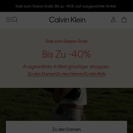
Folge Calvin Klein und gönne Dir -10%
Sale zum Saison-Ende
Bis Zu -40%
Ausgewählte Artikel günstiger shoppen.
Zu den Damen
Zu den Herren
Zu den Kids
Zu den Damen