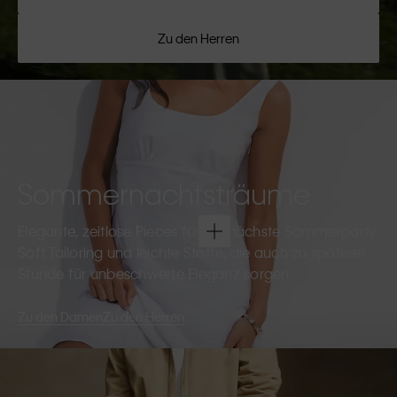
Zu den Herren
Sommernachtsträume
Elegante, zeitlose Pieces für die nächste Sommerparty.
Soft Tailoring und leichte Stoffe, die auch zu späterer
Stunde für unbeschwerte Eleganz sorgen.
Zu den Damen
Zu den Herren