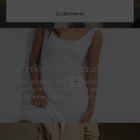
Zu den Herren
Sommernachtsträume
Elegante, zeitlose Pieces für die nächste Sommerparty.
Soft Tailoring und leichte Stoffe, die auch zu späterer
Stunde für unbeschwerte Eleganz sorgen.
Zu den Damen
Zu den Herren