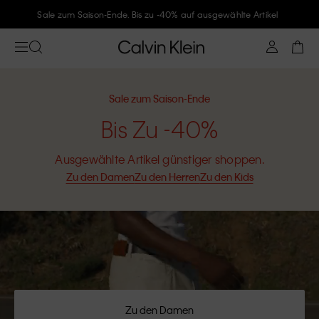
Folge Calvin Klein und gönne Dir -10%
Sale zum Saison-Ende
Bis Zu -40%
Ausgewählte Artikel günstiger shoppen.
Zu den Damen
Zu den Herren
Zu den Kids
Zu den Damen