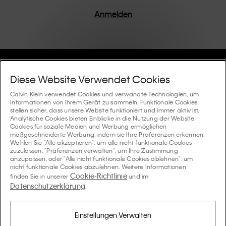
einem Fokus auf die Beseitigung unnötiger Details
entworfen, was zu einzigartigen und langlebigen
Anmelden
Stücken führt, die modernen Komfort verkörpern.
Hilfe Und Support
Diese Website Verwendet Cookies
FAQ
Calvin Klein verwendet Cookies und verwandte Technologien, um
Kollektionen
Informationen von Ihrem Gerät zu sammeln. Funktionale Cookies
stellen sicher, dass unsere Website funktioniert und immer aktiv ist.
Bestellstatus
Analytische Cookies bieten Einblicke in die Nutzung der Website.
#MYCALVINS
Tipps Und Guides
Cookies für soziale Medien und Werbung ermöglichen
Bestellungen und Versand
maßgeschneiderte Werbung, indem sie Ihre Präferenzen erkennen.
Calvin Klein Collection
Wählen Sie "Alle akzeptieren", um alle nicht funktionale Cookies
Der Underwear-Guide für Damen
zuzulassen, "Präferenzen verwalten", um Ihre Zustimmung
Rücksendungen und Rückstattungen
Über Uns
anzupassen, oder "Alle nicht funktionale Cookies ablehnen", um
Calvin Klein Underwear
nicht funktionale Cookies abzulehnen. Weitere Informationen
Der Underwear-Guide für Herren
Cookie-Richtlinie
finden Sie in unserer
und im
Zahlung
Über Calvin Klein
Datenschutzerklärung
Calvin Klein Sport
.
Sprache / Land
Der BH-Guide
Grössen-guide
Informationen zum Unternehmen
Land
Calvin Klein Kids
Land
Einstellungen Verwalten
Passform-Guide für Denims Damen
Finden Sie einen Store in Ihrer Nähe
Produktfälschungen