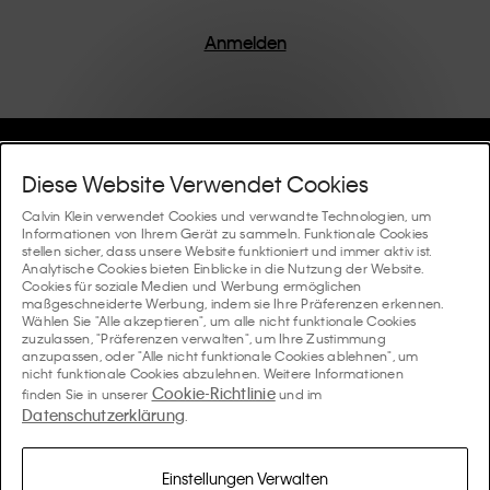
Anmelden
Hilfe Und Support
Diese Website Verwendet Cookies
FAQ
Calvin Klein verwendet Cookies und verwandte Technologien, um
Kollektionen
Informationen von Ihrem Gerät zu sammeln. Funktionale Cookies
stellen sicher, dass unsere Website funktioniert und immer aktiv ist.
Bestellstatus
Analytische Cookies bieten Einblicke in die Nutzung der Website.
#MYCALVINS
Tipps Und Guides
Cookies für soziale Medien und Werbung ermöglichen
Bestellungen und Versand
maßgeschneiderte Werbung, indem sie Ihre Präferenzen erkennen.
Calvin Klein Collection
Wählen Sie "Alle akzeptieren", um alle nicht funktionale Cookies
Der Underwear-Guide für Damen
zuzulassen, "Präferenzen verwalten", um Ihre Zustimmung
Rücksendungen und Rückstattungen
Über Uns
anzupassen, oder "Alle nicht funktionale Cookies ablehnen", um
Calvin Klein Underwear
nicht funktionale Cookies abzulehnen. Weitere Informationen
Der Underwear-Guide für Herren
Cookie-Richtlinie
finden Sie in unserer
und im
Zahlung
Über Calvin Klein
Datenschutzerklärung
Calvin Klein Sport
.
Sprache / Land
Der BH-Guide
Grössen-guide
Informationen zum Unternehmen
Land
Calvin Klein Kids
Land
Einstellungen Verwalten
Passform-Guide für Denims Damen