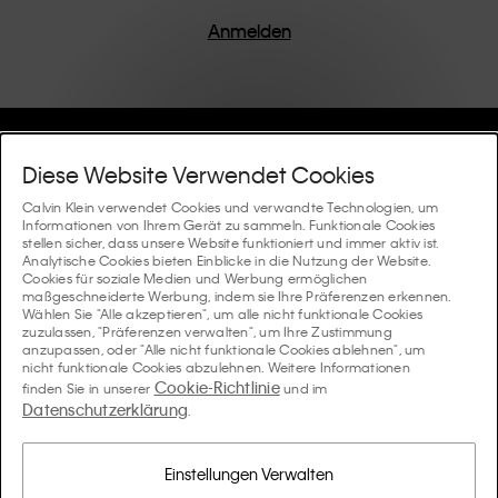
einem Fokus auf die Beseitigung unnötiger Details
entworfen, was zu einzigartigen und langlebigen
Anmelden
Stücken führt, die modernen Komfort verkörpern.
Hilfe Und Support
Diese Website Verwendet Cookies
FAQ
Calvin Klein verwendet Cookies und verwandte Technologien, um
Kollektionen
Informationen von Ihrem Gerät zu sammeln. Funktionale Cookies
stellen sicher, dass unsere Website funktioniert und immer aktiv ist.
Bestellstatus
Analytische Cookies bieten Einblicke in die Nutzung der Website.
#MYCALVINS
Tipps Und Guides
Cookies für soziale Medien und Werbung ermöglichen
Bestellungen und Versand
maßgeschneiderte Werbung, indem sie Ihre Präferenzen erkennen.
Calvin Klein Collection
Wählen Sie "Alle akzeptieren", um alle nicht funktionale Cookies
Der Underwear-Guide für Damen
zuzulassen, "Präferenzen verwalten", um Ihre Zustimmung
Rücksendungen und Rückstattungen
Über Uns
anzupassen, oder "Alle nicht funktionale Cookies ablehnen", um
Calvin Klein Underwear
nicht funktionale Cookies abzulehnen. Weitere Informationen
Der Underwear-Guide für Herren
Cookie-Richtlinie
finden Sie in unserer
und im
Zahlung
Über Calvin Klein
Datenschutzerklärung
Calvin Klein Sport
.
Sprache / Land
Der BH-Guide
Grössen-guide
Informationen zum Unternehmen
Land
Calvin Klein Kids
Land
Einstellungen Verwalten
Passform-Guide für Denims Damen
Finden Sie einen Store in Ihrer Nähe
Produktfälschungen