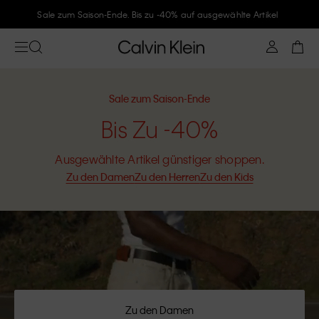
Folge Calvin Klein und gönne Dir -10%
Sale zum Saison-Ende
Bis Zu -40%
Ausgewählte Artikel günstiger shoppen.
Zu den Damen
Zu den Herren
Zu den Kids
Zu den Damen