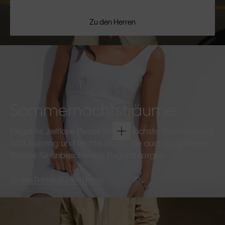
Zu den Herren
Sommernachtsträume
Elegante, zeitlose Pieces für die nächste Sommerparty.
Soft Tailoring und leichte Stoffe, die auch zu späterer
Stunde für unbeschwerte Eleganz sorgen.
Zu den Damen
Zu den Herren