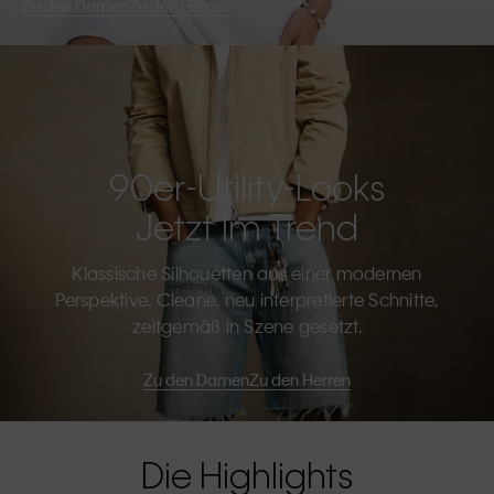
Zu den Damen
Zu den Herren
90er-Utility-Looks
Jetzt Im Trend
Klassische Silhouetten aus einer modernen
Perspektive. Cleane, neu interpretierte Schnitte,
zeitgemäß in Szene gesetzt.
Zu den Damen
Zu den Herren
Die Highlights