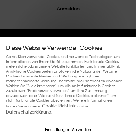
einem Fokus auf die Beseitigung unnötiger Details
entworfen, was zu einzigartigen und langlebigen
Anmelden
Stücken führt, die modernen Komfort verkörpern.
Hilfe Und Support
Diese Website Verwendet Cookies
FAQ
Calvin Klein verwendet Cookies und verwandte Technologien, um
Kollektionen
Informationen von Ihrem Gerät zu sammeln. Funktionale Cookies
stellen sicher, dass unsere Website funktioniert und immer aktiv ist.
Bestellstatus
Analytische Cookies bieten Einblicke in die Nutzung der Website.
#MYCALVINS
Tipps Und Guides
Cookies für soziale Medien und Werbung ermöglichen
Bestellungen und Versand
maßgeschneiderte Werbung, indem sie Ihre Präferenzen erkennen.
Calvin Klein Collection
Wählen Sie "Alle akzeptieren", um alle nicht funktionale Cookies
Der Underwear-Guide für Damen
zuzulassen, "Präferenzen verwalten", um Ihre Zustimmung
Rücksendungen und Rückstattungen
Über Uns
anzupassen, oder "Alle nicht funktionale Cookies ablehnen", um
Calvin Klein Underwear
nicht funktionale Cookies abzulehnen. Weitere Informationen
Der Underwear-Guide für Herren
Cookie-Richtlinie
finden Sie in unserer
und im
Zahlung
Über Calvin Klein
Datenschutzerklärung
Calvin Klein Sport
.
Sprache / Land
Der BH-Guide
Grössen-guide
Informationen zum Unternehmen
Land
Calvin Klein Kids
Land
Einstellungen Verwalten
Passform-Guide für Denims Damen
Finden Sie einen Store in Ihrer Nähe
Produktfälschungen