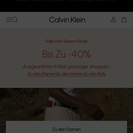
Folge Calvin Klein und gönne Dir -10%
Sale zum Saison-Ende
Bis Zu -40%
Ausgewählte Artikel günstiger shoppen.
Zu den Damen
Zu den Herren
Zu den Kids
Zu den Damen