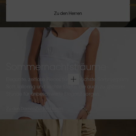
Zu den Herren
Sommernachtsträume
Elegante, zeitlose Pieces für die nächste Sommerparty.
Soft Tailoring und leichte Stoffe, die auch zu späterer
Stunde für unbeschwerte Eleganz sorgen.
Zu den Damen
Zu den Herren