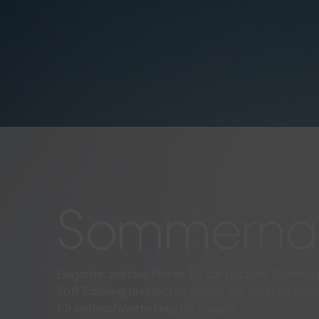
Sommernac
Elegante, zeitlose Pieces für die nächste Sommer
Soft Tailoring und leichte Stoffe, die auch zu spä
für unbeschwerte Eleganz sorgen.