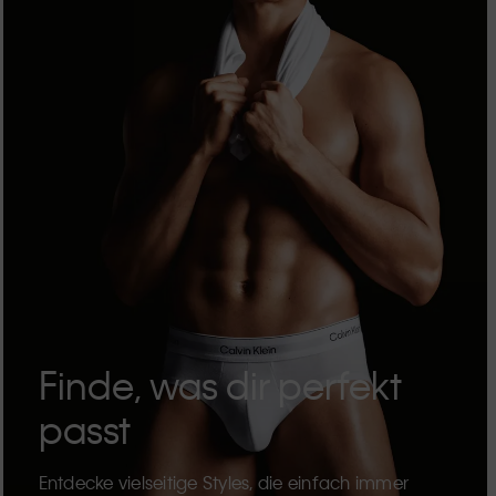
Finde, was dir perfekt
passt
Entdecke vielseitige Styles, die einfach immer