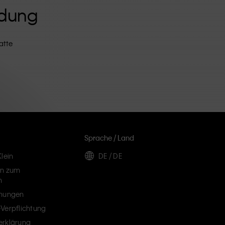
ldung
atte
Sprache / Land
lein
DE / DE
en zum
n
chungen
Verpflichtung
erklärung