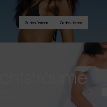
Zu den Damen
Zu den Herren
htsträume
party.
terer Stunde