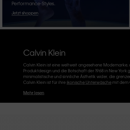
Performance-Styles.
Jetzt shoppen
Calvin Klein
Calvin Klein ist eine weltweit angesehene Modemarke, d
Produktdesign und die Botschaft der 1968 in New York
minimalistische und sinnliche Ästhetik wider, die grenze
Calvin Klein ist für ihre
ikonische Unterwäsche
mit dem 
Designerjeans
einschließlich der 90er-Jahre Straight, 
Mehr lesen
Kleidung
,
Schuhe
und
Accessoires
die darauf abzielen,
Calvin-Klein-Labels – Calvin Klein, Calvin Klein Jeans, 
Calvin Klein Sport
– hat eine einzigartige Identität und
Reihe von universell ansprechenden Produkten für lokal
Philosophie von Calvin Klein wird durch die Unisex-Kol
noch verstärkt. CK-Produkte werden mit hochwertiger 
Beseitigung unnötiger Details entworfen, was zu einziga