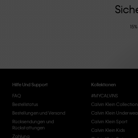
modernen Komfort verkörpern.
Sich
15%
Hilfe Und Support
Kollektionen
FAQ
#MYCALVINS
Bestellstatus
Calvin Klein Collection
Bestellungen und Versand
Calvin Klein Underwea
Rücksendungen und
Calvin Klein Sport
Rückstattungen
Calvin Klein Kids
Zahlung