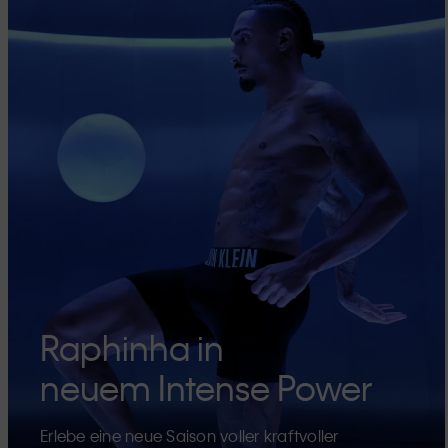
Raphinha in
neuem Intense Power
Erlebe eine neue Saison voller kraftvoller