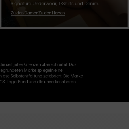
Signature Underwear, T-Shirts und Denim.
Zu den Damen
Zu den Herren
ie seit jeher Grenzen überschreitet. Das
 gegründeten Marke spiegeln eine
nlose Selbstentfaltung zelebriert. Die Marke
CK-Logo-Bund und die unverkennbaren
bekannt. Calvin Klein entwirft außerdem
Designer-
 alltägliche Essentials aufzuwerten. Jedes der
Calvin Klein Underwear,
Calvin Klein Kids
und
 Position im Einzelhandel und vermarktet eine
e und internationale Kunden. Die inklusive
lektion und die Auswahl an inklusiven Größen
Verarbeitung und einem Fokus auf die
rtigen und langlebigen Stücken führt, die