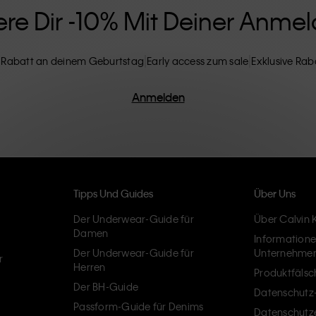
ere Dir -10% Mit Deiner Anme
 Rabatt an deinem Geburtstag
Early access zum sale
Exklusive Rab
Anmelden
Tipps Und Guides
Über Uns
Der Underwear-Guide für
Über Calvin K
Damen
Information
Der Underwear-Guide für
Unternehme
r
Herren
Produktfäls
Der BH-Guide
Datenschutz-
Passform-Guide für Denims
Datenschutz