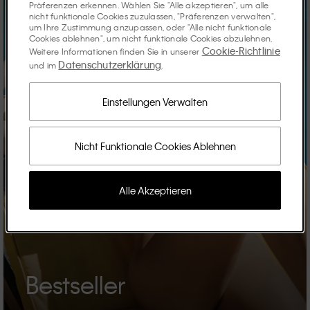
Präferenzen erkennen. Wählen Sie "Alle akzeptieren", um alle
nicht funktionale Cookies zuzulassen, "Präferenzen verwalten",
um Ihre Zustimmung anzupassen, oder "Alle nicht funktionale
Cookies ablehnen", um nicht funktionale Cookies abzulehnen.
Cookie-Richtlinie
Weitere Informationen finden Sie in unserer
Datenschutzerklärung
und im
.
Einstellungen Verwalten
Nicht Funktionale Cookies Ablehnen
Alle Akzeptieren
Bestseller