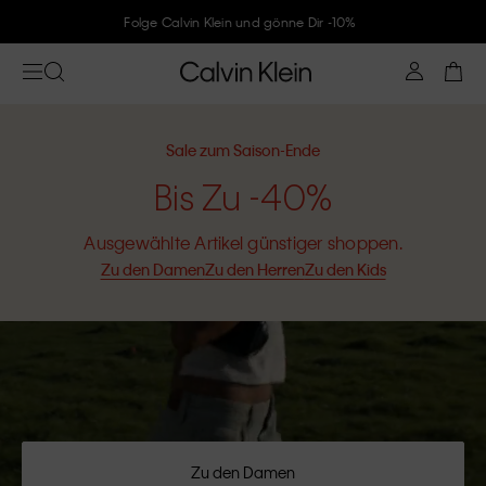
Folge Calvin Klein und gönne Dir -10%
Sale zum Saison-Ende
Bis Zu -40%
Ausgewählte Artikel günstiger shoppen.
Zu den Damen
Zu den Herren
Zu den Kids
Zu den Damen