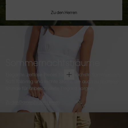
Zu den Herren
Sommernachtsträume
Elegante, zeitlose Pieces für die nächste Sommerparty.
Soft Tailoring und leichte Stoffe, die auch zu späterer
Stunde für unbeschwerte Eleganz sorgen.
Zu den Damen
Zu den Herren