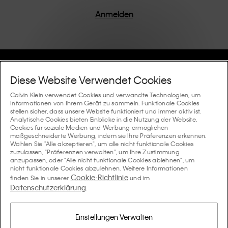
einem Fokus auf die Beseitigung unnötiger Details
entworfen, was zu einzigartigen und langlebigen
Anmelden
Stücken führt, die modernen Komfort verkörpern.
Hilfe Und Support
Diese Website Verwendet Cookies
FAQ
Calvin Klein verwendet Cookies und verwandte Technologien, um
Kollektionen
Informationen von Ihrem Gerät zu sammeln. Funktionale Cookies
stellen sicher, dass unsere Website funktioniert und immer aktiv ist.
Bestellstatus
Analytische Cookies bieten Einblicke in die Nutzung der Website.
#MYCALVINS
Tipps Und Guides
Cookies für soziale Medien und Werbung ermöglichen
Bestellungen und Versand
maßgeschneiderte Werbung, indem sie Ihre Präferenzen erkennen.
Calvin Klein Collection
Wählen Sie "Alle akzeptieren", um alle nicht funktionale Cookies
Der Underwear-Guide für Damen
zuzulassen, "Präferenzen verwalten", um Ihre Zustimmung
Rücksendungen und Rückstattungen
Über Uns
anzupassen, oder "Alle nicht funktionale Cookies ablehnen", um
Calvin Klein Underwear
nicht funktionale Cookies abzulehnen. Weitere Informationen
Der Underwear-Guide für Herren
Cookie-Richtlinie
finden Sie in unserer
und im
Zahlung
Über Calvin Klein
Datenschutzerklärung
Calvin Klein Sport
.
Sprache / Land
Der BH-Guide
Grössen-guide
Informationen zum Unternehmen
Land
Calvin Klein Kids
Land
Einstellungen Verwalten
Passform-Guide für Denims Damen
Finden Sie einen Store in Ihrer Nähe
Produktfälschungen