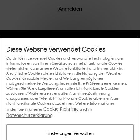
einem Fokus auf die Beseitigung unnötiger Details
entworfen, was zu einzigartigen und langlebigen
Anmelden
Stücken führt, die modernen Komfort verkörpern.
Hilfe Und Support
Diese Website Verwendet Cookies
FAQ
Calvin Klein verwendet Cookies und verwandte Technologien, um
Kollektionen
Informationen von Ihrem Gerät zu sammeln. Funktionale Cookies
stellen sicher, dass unsere Website funktioniert und immer aktiv ist.
Bestellstatus
Analytische Cookies bieten Einblicke in die Nutzung der Website.
#MYCALVINS
Tipps Und Guides
Cookies für soziale Medien und Werbung ermöglichen
Bestellungen und Versand
maßgeschneiderte Werbung, indem sie Ihre Präferenzen erkennen.
Calvin Klein Collection
Wählen Sie "Alle akzeptieren", um alle nicht funktionale Cookies
Der Underwear-Guide für Damen
zuzulassen, "Präferenzen verwalten", um Ihre Zustimmung
Rücksendungen und Rückstattungen
Über Uns
anzupassen, oder "Alle nicht funktionale Cookies ablehnen", um
Calvin Klein Underwear
nicht funktionale Cookies abzulehnen. Weitere Informationen
Der Underwear-Guide für Herren
Cookie-Richtlinie
finden Sie in unserer
und im
Zahlung
Über Calvin Klein
Datenschutzerklärung
Calvin Klein Sport
.
Sprache / Land
Der BH-Guide
Grössen-guide
Informationen zum Unternehmen
Land
Calvin Klein Kids
Land
Einstellungen Verwalten
Passform-Guide für Denims Damen
Finden Sie einen Store in Ihrer Nähe
Produktfälschungen