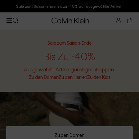
Folge Calvin Klein und gönne Dir -10%
Sale zum Saison-Ende
Bis Zu -40%
Ausgewählte Artikel günstiger shoppen.
Zu den Damen
Zu den Herren
Zu den Kids
Zu den Damen