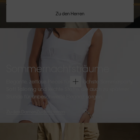
Zu den Herren
Sommernachtsträume
Elegante, zeitlose Pieces für die nächste Sommerparty.
Soft Tailoring und leichte Stoffe, die auch zu späterer
Stunde für unbeschwerte Eleganz sorgen.
Zu den Damen
Zu den Herren