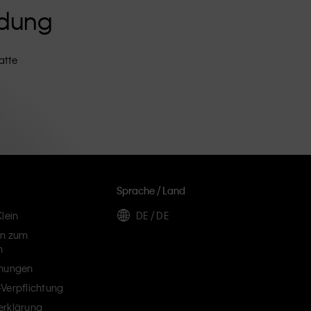
ldung
atte
Sprache / Land
lein
DE / DE
en zum
n
chungen
Verpflichtung
erklärung