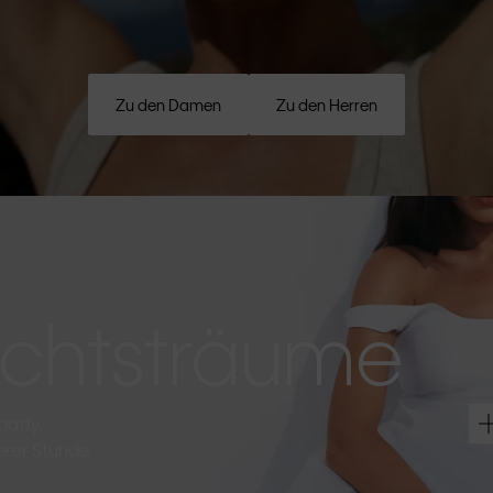
Zu den Damen
Zu den Herren
htsträume
party.
terer Stunde