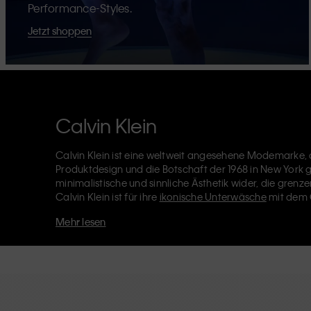
Performance-Styles.
Jetzt shoppen
Calvin Klein
Calvin Klein ist eine weltweit angesehene Modemarke, d
Produktdesign und die Botschaft der 1968 in New York
minimalistische und sinnliche Ästhetik wider, die grenze
Calvin Klein ist für ihre
ikonische Unterwäsche
mit dem 
Designerjeans
einschließlich der 90er-Jahre Straight, 
Mehr lesen
Kleidung
,
Schuhe
und
Accessoires
die darauf abzielen,
Calvin-Klein-Labels – Calvin Klein, Calvin Klein Jeans, 
Calvin Klein Sport
– hat eine einzigartige Identität und
Reihe von universell ansprechenden Produkten für lokal
Philosophie von Calvin Klein wird durch die Unisex-Kol
noch verstärkt. CK-Produkte werden mit hochwertiger 
Beseitigung unnötiger Details entworfen, was zu einziga