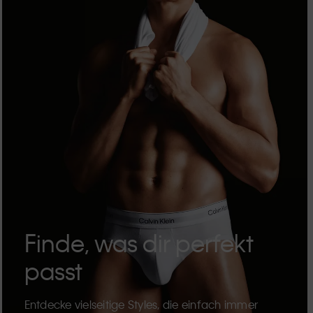
Finde, was dir perfekt
passt
Entdecke vielseitige Styles, die einfach immer