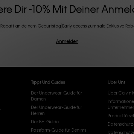
ere Dir -10% Mit Deiner Anme
 Rabatt an deinem Geburtstag
Early access zum sale
Exklusive Rab
Anmelden
Tipps Und Guides
Über Uns
Der Underwear-Guide für
Über Calvin K
Damen
Information
Der Underwear-Guide für
Unternehme
r
Herren
Produktfäls
Der BH-Guide
Datenschutz-
Passform-Guide für Denims
Datenschutz