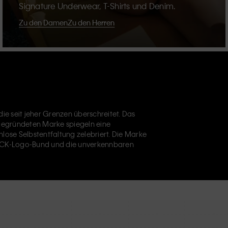
Signature Underwear, T-Shirts und Denim.
Zu den Damen
Zu den Herren
ie seit jeher Grenzen überschreitet. Das
 gegründeten Marke spiegeln eine
nlose Selbstentfaltung zelebriert. Die Marke
CK-Logo-Bund und die unverkennbaren
bekannt. Calvin Klein entwirft außerdem
Designer-
 alltägliche Essentials aufzuwerten. Jedes der
Calvin Klein Underwear,
Calvin Klein Kids
und
 Position im Einzelhandel und vermarktet eine
e und internationale Kunden. Die inklusive
lektion und die Auswahl an inklusiven Größen
Verarbeitung und einem Fokus auf die
rtigen und langlebigen Stücken führt, die