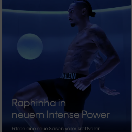
Raphinha in
neuem Intense Power
Erlebe eine neue Saison voller kraftvoller