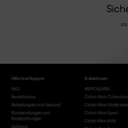
modernen Komfort verkörpern.
Sich
15%
Hilfe Und Support
Kollektionen
FAQ
#MYCALVINS
Bestellstatus
Calvin Klein Collection
Bestellungen und Versand
Calvin Klein Underwea
Rücksendungen und
Calvin Klein Sport
Rückstattungen
Calvin Klein Kids
Zahlung