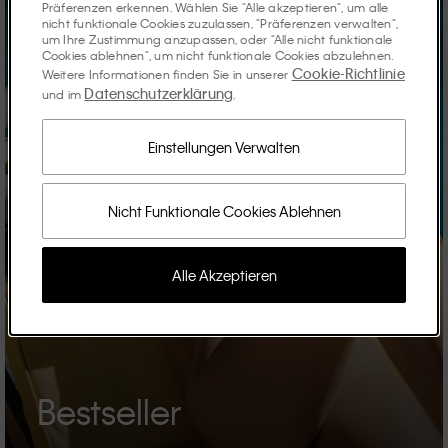
Präferenzen erkennen. Wählen Sie "Alle akzeptieren", um alle
nicht funktionale Cookies zuzulassen, "Präferenzen verwalten",
um Ihre Zustimmung anzupassen, oder "Alle nicht funktionale
Cookies ablehnen", um nicht funktionale Cookies abzulehnen.
Cookie-Richtlinie
Weitere Informationen finden Sie in unserer
Datenschutzerklärung
und im
.
Einstellungen Verwalten
Nicht Funktionale Cookies Ablehnen
Alle Akzeptieren
Bestseller