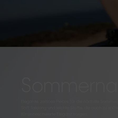
Sommernac
Elegante, zeitlose Pieces für die nächste Sommer
Soft Tailoring und leichte Stoffe, die auch zu spä
für unbeschwerte Eleganz sorgen.