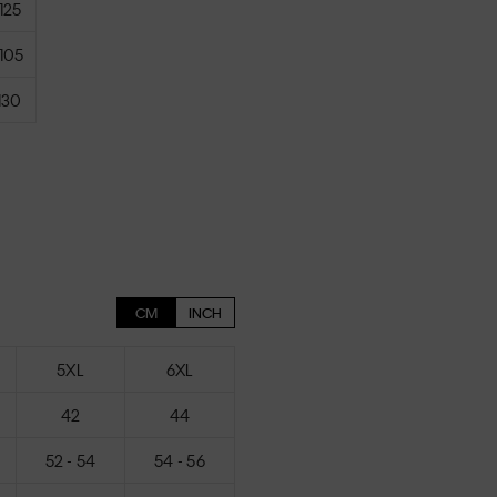
 125
 105
 130
CM
INCH
5XL
6XL
42
44
52 - 54
54 - 56