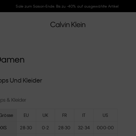
Folge Calvin Klein und gönne Dir -10%
Damen
ops Und Kleider
ps & Kleider
Grösse
EU
UK
FR
IT
US
XXS
28-30
0-2
28-30
32-34
000-00