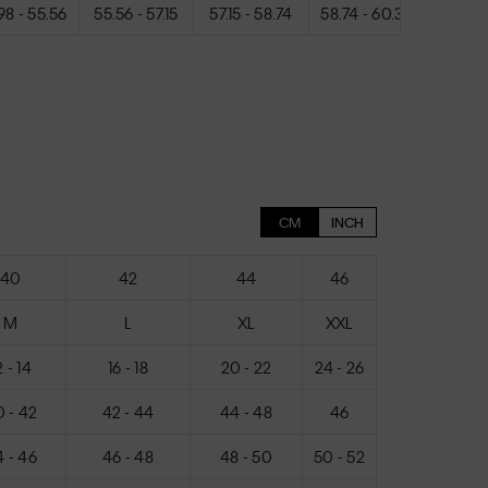
98 - 55.56
55.56 - 57.15
57.15 - 58.74
58.74 - 60.33
60.33 -
CM
INCH
40
42
44
46
M
L
XL
XXL
2 - 14
16 - 18
20 - 22
24 - 26
 - 42
42 - 44
44 - 48
46
 - 46
46 - 48
48 - 50
50 - 52