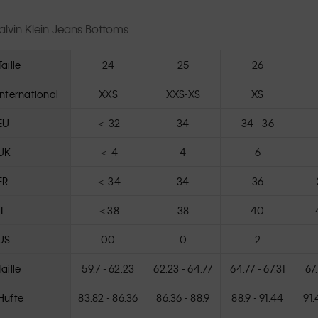
alvin Klein Jeans Bottoms
Taille
24
25
26
International
XXS
XXS-XS
XS
EU
＜ 32
34
34 - 36
UK
＜ 4
4
6
FR
＜ 34
34
36
IT
＜38
38
40
US
00
0
2
Taille
59.7 - 62.23
62.23 - 64.77
64.77 - 67.31
67.
Hüfte
83.82 - 86.36
86.36 - 88.9
88.9 - 91.44
91.