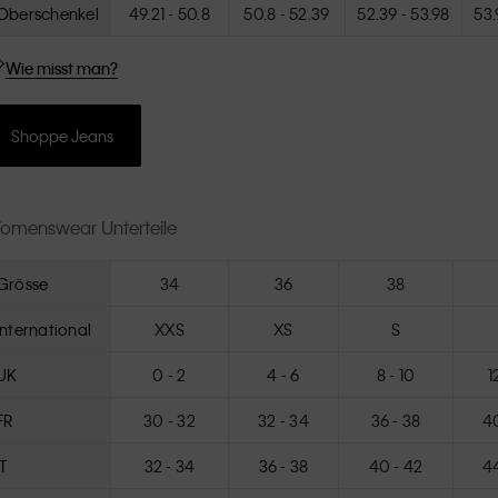
Oberschenkel
49.21 - 50.8
50.8 - 52.39
52.39 - 53.98
53.
Wie misst man?
Shoppe Jeans
omenswear Unterteile
Grösse
34
36
38
International
XXS
XS
S
UK
0 - 2
4 - 6
8 - 10
1
FR
30 - 32
32 - 34
36 - 38
40
IT
32 - 34
36 - 38
40 - 42
44