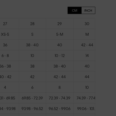
CM
INCH
27
28
29
30
3
XS-S
S
S-M
M
M-
36
38 - 40
40
42 - 44
4
6 - 8
10
10 - 12
14
16 -
36 - 38
38
38 - 40
40
40 -
40 - 42
42
42 - 44
44
44 -
4
6
8
10
1
31 - 69.85
69.85 - 72.39
72.39 - 74.39
74.39 - 77.47
77.47 -
44 - 93.98
93.98 - 96.52
96.52 - 99.06
99.06 - 101.6
101.6 -