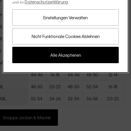
Datenschutzerklärung
und im
.
International
EU
UK
FR
IT
US
Einstellungen Verwalten
XXS
28-30
0-2
28-30
32-34
000-00
Nicht Funktionale Cookies Ablehnen
XS
32-34
4-6
32-34
36-38
0-2
S
36-38
8-10
36-38
40-42
4-6
Alle Akzeptieren
M
40-42
12-14
40-42
44-46
8-10
L
44-46
16-18
44-46
48-50
12-14
XL
48-50
20-22
48-50
52-54
16-18
XXL
52-54
24-26
52-54
56-58
20-22
Shoppe Jacken & Mäntel