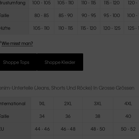
Brustumfang
100 - 105
105 - 110
110 - 115
115 - 120
120 -
Taille
80 - 85
85 - 90
90 - 95
95 - 100
100 -
Hüfte
105 - 110
110 - 115
115 - 120
120 - 125
125 -
Wie misst man?
Shoppe Tops
Shoppe Kleider
nim-Unterteile (Jeans, Shorts Und Röcke) In Grosse Grössen
International
1XL
2XL
3XL
4XL
Taille
34
36
38
40
EU
44 - 46
46 - 48
48 - 50
50 - 52