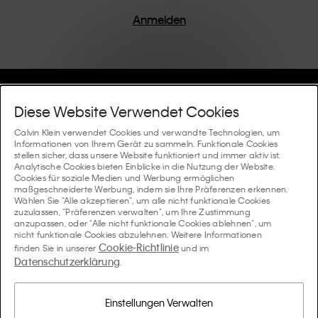
einem Fokus auf die Beseitigung unnötiger Details
entworfen, was zu einzigartigen und langlebigen
Anmelden
Stücken führt, die modernen Komfort verkörpern.
Hilfe Und Support
Diese Website Verwendet Cookies
FAQ
Calvin Klein verwendet Cookies und verwandte Technologien, um
Kollektionen
Informationen von Ihrem Gerät zu sammeln. Funktionale Cookies
stellen sicher, dass unsere Website funktioniert und immer aktiv ist.
Bestellstatus
Analytische Cookies bieten Einblicke in die Nutzung der Website.
#MYCALVINS
Tipps Und Guides
Cookies für soziale Medien und Werbung ermöglichen
Bestellungen und Versand
maßgeschneiderte Werbung, indem sie Ihre Präferenzen erkennen.
Calvin Klein Collection
Wählen Sie "Alle akzeptieren", um alle nicht funktionale Cookies
Der Underwear-Guide für Damen
zuzulassen, "Präferenzen verwalten", um Ihre Zustimmung
Rücksendungen und Rückstattungen
Über Uns
anzupassen, oder "Alle nicht funktionale Cookies ablehnen", um
Calvin Klein Underwear
nicht funktionale Cookies abzulehnen. Weitere Informationen
Der Underwear-Guide für Herren
Cookie-Richtlinie
finden Sie in unserer
und im
Zahlung
Über Calvin Klein
Datenschutzerklärung
Calvin Klein Sport
.
Sprache / Land
Der BH-Guide
Grössen-guide
Informationen zum Unternehmen
Land
Calvin Klein Kids
Land
Einstellungen Verwalten
Passform-Guide für Denims Damen
Finden Sie einen Store in Ihrer Nähe
Produktfälschungen