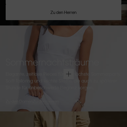
Zu den Herren
Sommernachtsträume
Elegante, zeitlose Pieces für die nächste Sommerparty.
Soft Tailoring und leichte Stoffe, die auch zu späterer
Stunde für unbeschwerte Eleganz sorgen.
Zu den Damen
Zu den Herren