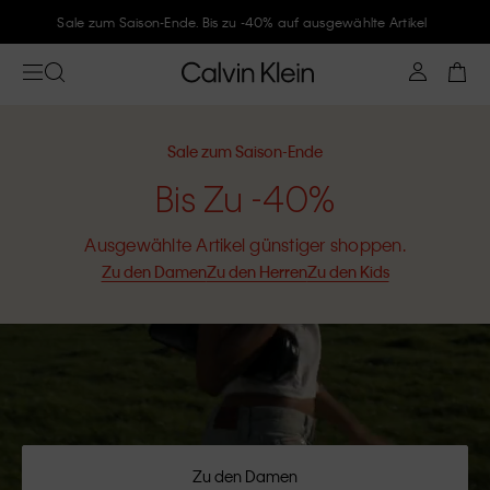
Folge Calvin Klein und gönne Dir -10%
Sale zum Saison-Ende
Bis Zu -40%
Ausgewählte Artikel günstiger shoppen.
Zu den Damen
Zu den Herren
Zu den Kids
Zu den Damen