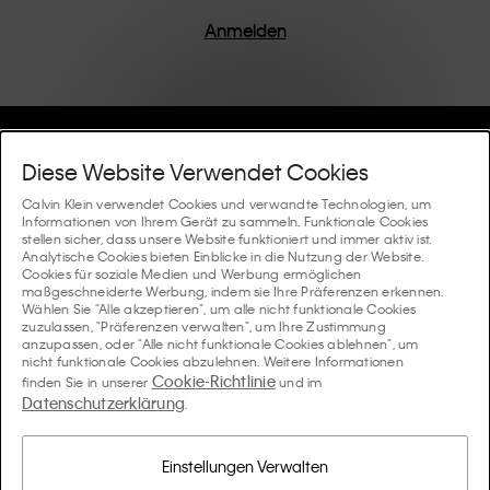
einem Fokus auf die Beseitigung unnötiger Details
entworfen, was zu einzigartigen und langlebigen
Anmelden
Stücken führt, die modernen Komfort verkörpern.
Hilfe Und Support
Diese Website Verwendet Cookies
FAQ
Calvin Klein verwendet Cookies und verwandte Technologien, um
Kollektionen
Informationen von Ihrem Gerät zu sammeln. Funktionale Cookies
stellen sicher, dass unsere Website funktioniert und immer aktiv ist.
Bestellstatus
Analytische Cookies bieten Einblicke in die Nutzung der Website.
#MYCALVINS
Tipps Und Guides
Cookies für soziale Medien und Werbung ermöglichen
Bestellungen und Versand
maßgeschneiderte Werbung, indem sie Ihre Präferenzen erkennen.
Calvin Klein Collection
Wählen Sie "Alle akzeptieren", um alle nicht funktionale Cookies
Der Underwear-Guide für Damen
zuzulassen, "Präferenzen verwalten", um Ihre Zustimmung
Rücksendungen und Rückstattungen
Über Uns
anzupassen, oder "Alle nicht funktionale Cookies ablehnen", um
Calvin Klein Underwear
nicht funktionale Cookies abzulehnen. Weitere Informationen
Der Underwear-Guide für Herren
Cookie-Richtlinie
finden Sie in unserer
und im
Zahlung
Über Calvin Klein
Datenschutzerklärung
Calvin Klein Sport
.
Sprache / Land
Der BH-Guide
Grössen-guide
Informationen zum Unternehmen
Land
Calvin Klein Kids
Land
Einstellungen Verwalten
Passform-Guide für Denims Damen
Finden Sie einen Store in Ihrer Nähe
Produktfälschungen