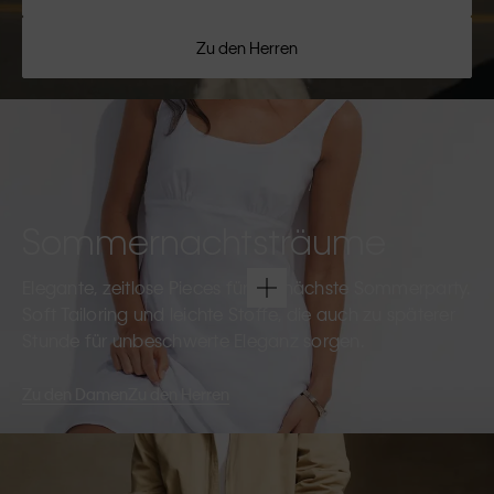
Zu den Herren
Sommernachtsträume
Elegante, zeitlose Pieces für die nächste Sommerparty.
Soft Tailoring und leichte Stoffe, die auch zu späterer
Stunde für unbeschwerte Eleganz sorgen.
Zu den Damen
Zu den Herren